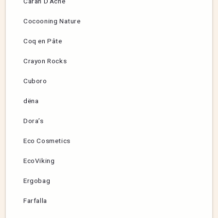
Caran D’Ache
Cocooning Nature
Coq en Pâte
Crayon Rocks
Cuboro
dëna
Dora’s
Eco Cosmetics
EcoViking
Ergobag
Farfalla