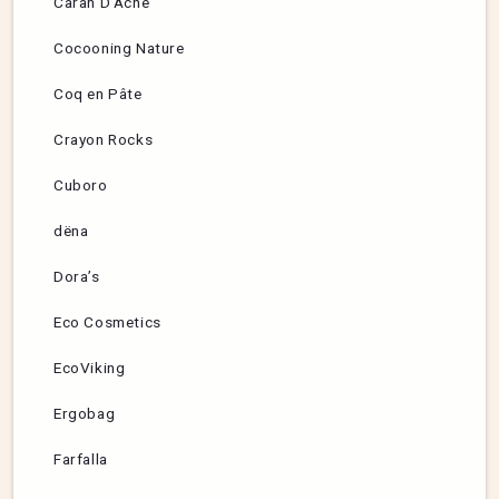
Caran D’Ache
Cocooning Nature
Coq en Pâte
Crayon Rocks
Cuboro
dëna
Dora’s
Eco Cosmetics
EcoViking
Ergobag
Farfalla