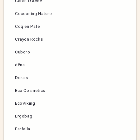
Caran D’Ache
Cocooning Nature
Coq en Pâte
Crayon Rocks
Cuboro
dëna
Dora’s
Eco Cosmetics
EcoViking
Ergobag
Farfalla