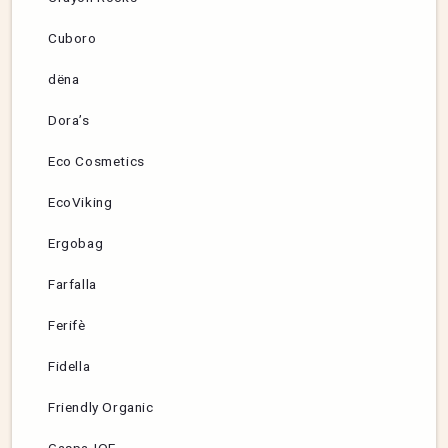
Cuboro
dëna
Dora’s
Eco Cosmetics
EcoViking
Ergobag
Farfalla
Ferifè
Fidella
Friendly Organic