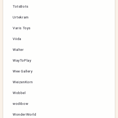
TotsBots
Urtekram
Varis Toys
Viida
Walter
WayToPlay
Wee Gallery
WeizenKorn
Wobbel
wodibow
WonderWorld