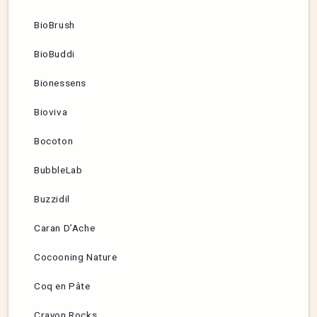
BioBrush
BioBuddi
Bionessens
Bioviva
Bocoton
BubbleLab
Buzzidil
Caran D’Ache
Cocooning Nature
Coq en Pâte
Crayon Rocks