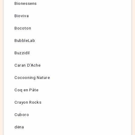
Bionessens
Bioviva
Bocoton
BubbleLab
Buzzidil
Caran D’Ache
Cocooning Nature
Coq en Pâte
Crayon Rocks
Cuboro
dëna