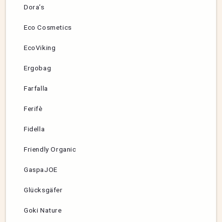
Dora’s
Eco Cosmetics
EcoViking
Ergobag
Farfalla
Ferifè
Fidella
Friendly Organic
GaspaJOE
Glücksgäfer
Goki Nature