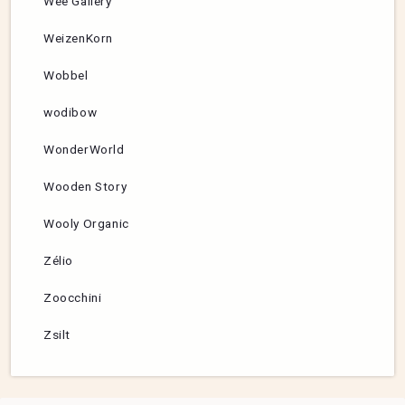
Wee Gallery
WeizenKorn
Wobbel
wodibow
WonderWorld
Wooden Story
Wooly Organic
Zélio
Zoocchini
Zsilt