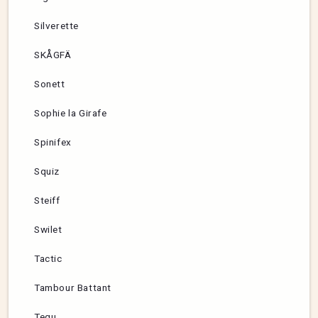
Silverette
SKÅGFÄ
Sonett
Sophie la Girafe
Spinifex
Squiz
Steiff
Swilet
Tactic
Tambour Battant
Tegu