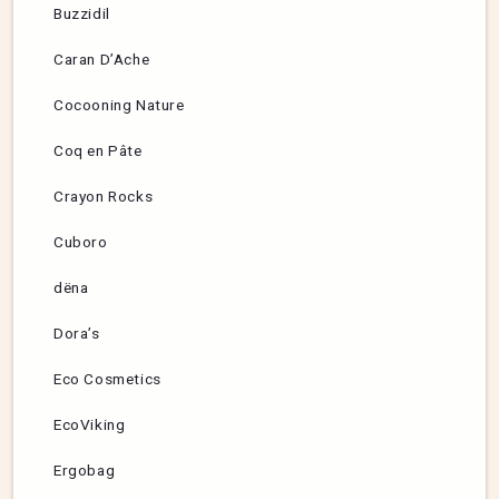
Buzzidil
Caran D’Ache
Cocooning Nature
Coq en Pâte
Crayon Rocks
Cuboro
dëna
Dora’s
Eco Cosmetics
EcoViking
Ergobag