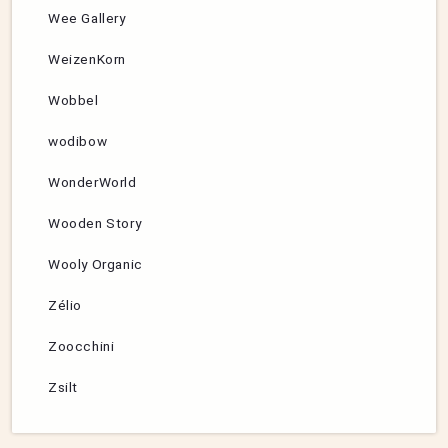
Wee Gallery
WeizenKorn
Wobbel
wodibow
WonderWorld
Wooden Story
Wooly Organic
Zélio
Zoocchini
Zsilt