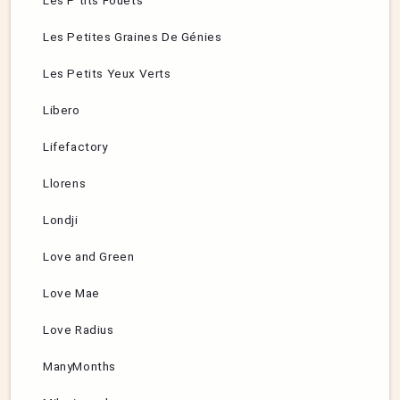
Les P’tits Fouets
Les Petites Graines De Génies
Les Petits Yeux Verts
Libero
Lifefactory
Llorens
Londji
Love and Green
Love Mae
Love Radius
ManyMonths