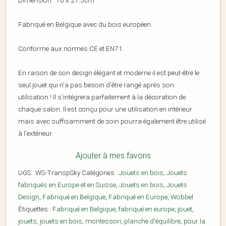
Dimension : 70 x 27.5cm
Fabriqué en Belgique avec du bois européen.
Conforme aux normes CE et EN71.
En raison de son design élégant et moderne il est peut-être le
seul jouet qui n’a pas besoin d’être rangé après son
utilisation ! Il s’intégrera parfaitement à la décoration de
chaque salon. Il est conçu pour une utilisation en intérieur
mais avec suffisamment de soin pourra également être utilisé
à l’extérieur.
Ajouter à mes favoris
UGS :
WS-TranspSky
Catégories :
Jouets en bois
,
Jouets
fabriqués en Europe et en Suisse
,
Jouets en bois
,
Jouets
Design
,
Fabriqué en Belgique
,
Fabriqué en Europe
,
Wobbel
Étiquettes :
Fabriqué en Belgique
,
fabriqué en europe
,
jouet
,
jouets
,
jouets en bois
,
montessori
,
planche d'équilibre
,
pour la