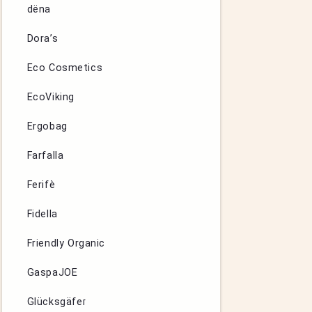
dëna
Dora’s
Eco Cosmetics
EcoViking
Ergobag
Farfalla
Ferifè
Fidella
Friendly Organic
GaspaJOE
Glücksgäfer