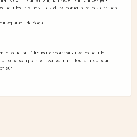
s enfants comme un aimant, non seulement pour des jeux
ssi pour les jeux individuels et les moments calmes de repos.
re inséparable de Yoga.
uent chaque jour à trouver de nouveaux usages pour le
nir un escabeau pour se laver les mains tout seul ou pour
en sûr.