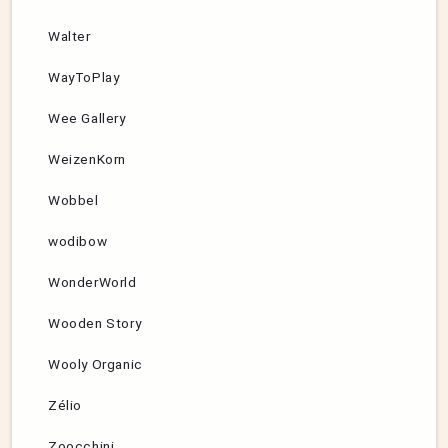
Walter
WayToPlay
Wee Gallery
WeizenKorn
Wobbel
wodibow
WonderWorld
Wooden Story
Wooly Organic
Zélio
Zoocchini