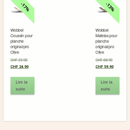
17%
13%
Wobbel
Wobbel
Coussin pour
Matelas pour
planche
planche
original/pro
original/pro
Olive
Olive
CHF
29.90
CHF
68.90
CHF
24.90
CHF
59.90
Lire la
Lire la
suite
suite