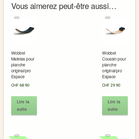
Vous aimerez peut-être aussi…
Wobbel
Wobbel
Matelas pour
Coussin pour
planche
planche
original/pro
original/pro
Espace
Espace
CHF
68.90
CHF
29.90
Lire la
Lire la
suite
suite