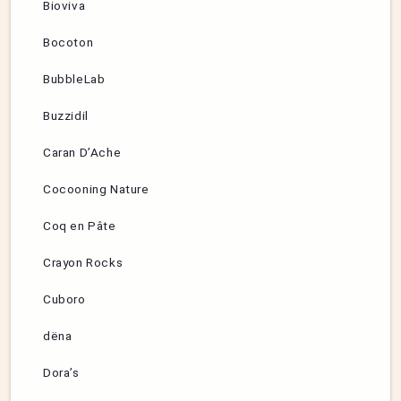
Bioviva
Bocoton
BubbleLab
Buzzidil
Caran D’Ache
Cocooning Nature
Coq en Pâte
Crayon Rocks
Cuboro
dëna
Dora’s