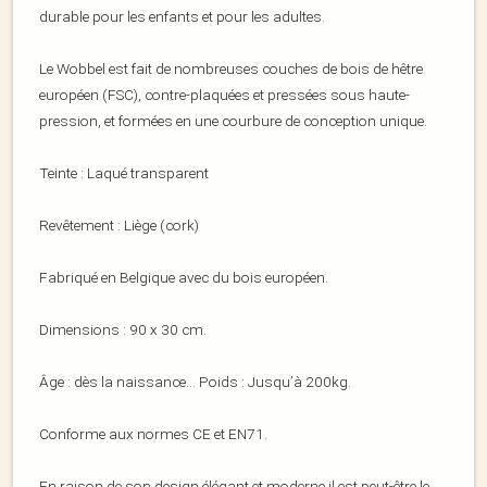
durable pour les enfants et pour les adultes.
Le Wobbel est fait de nombreuses couches de bois de hêtre
européen (FSC), contre-plaquées et pressées sous haute-
pression, et formées en une courbure de conception unique.
Teinte : Laqué transparent
Revêtement : Liège (cork)
Fabriqué en Belgique avec du bois européen.
Dimensions : 90 x 30 cm.
Âge : dès la naissance… Poids : Jusqu’à 200kg.
Conforme aux normes CE et EN71.
En raison de son design élégant et moderne il est peut-être le