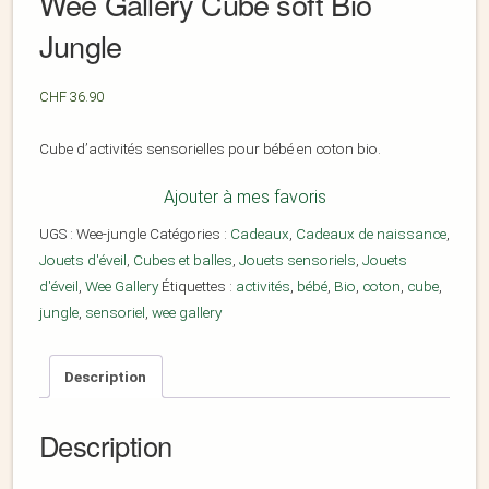
Wee Gallery Cube soft Bio
Jungle
CHF
36.90
Cube d’activités sensorielles pour bébé en coton bio.
Ajouter à mes favoris
UGS :
Wee-jungle
Catégories :
Cadeaux
,
Cadeaux de naissance
,
Jouets d'éveil
,
Cubes et balles
,
Jouets sensoriels
,
Jouets
d'éveil
,
Wee Gallery
Étiquettes :
activités
,
bébé
,
Bio
,
coton
,
cube
,
jungle
,
sensoriel
,
wee gallery
Description
Description