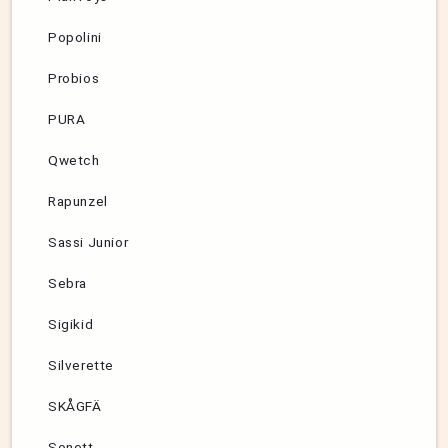
Popolini
Probios
PURA
Qwetch
Rapunzel
Sassi Junior
Sebra
Sigikid
Silverette
SKÅGFÄ
Sonett