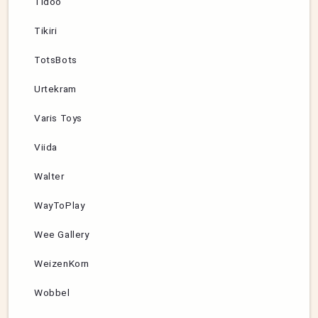
Tidoo
Tikiri
TotsBots
Urtekram
Varis Toys
Viida
Walter
WayToPlay
Wee Gallery
WeizenKorn
Wobbel