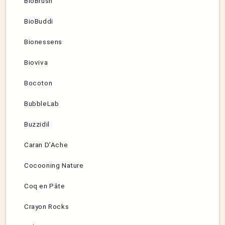
BioBrush
BioBuddi
Bionessens
Bioviva
Bocoton
BubbleLab
Buzzidil
Caran D’Ache
Cocooning Nature
Coq en Pâte
Crayon Rocks