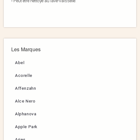
• Peut être nettoyé au lave-vaisselle.
Les Marques
Abel
Acorelle
Affenzahn
Alce Nero
Alphanova
Apple Park
Aries