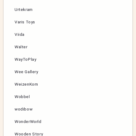
Urtekram
Varis Toys
Viida
Walter
WayToPlay
Wee Gallery
WeizenKorn
Wobbel
wodibow
WonderWorld
Wooden Story