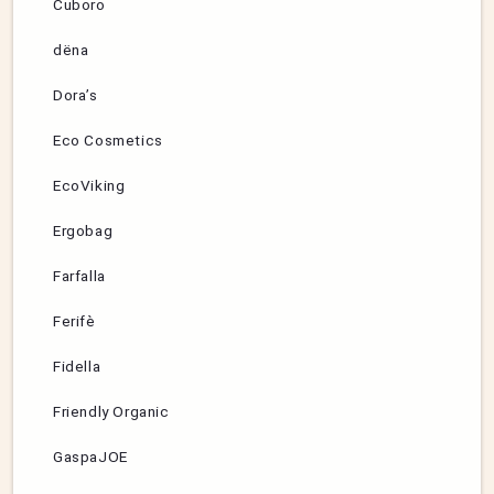
Cuboro
dëna
Dora’s
Eco Cosmetics
EcoViking
Ergobag
Farfalla
Ferifè
Fidella
Friendly Organic
GaspaJOE