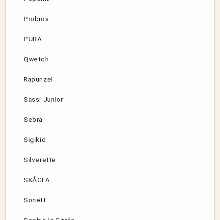
Probios
PURA
Qwetch
Rapunzel
Sassi Junior
Sebra
Sigikid
Silverette
SKÅGFÄ
Sonett