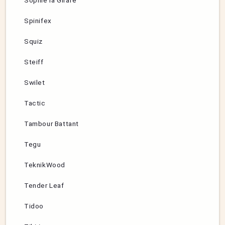
Sophie la Girafe
Spinifex
Squiz
Steiff
Swilet
Tactic
Tambour Battant
Tegu
TeknikWood
Tender Leaf
Tidoo