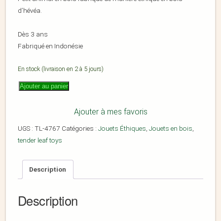
d’hévéa.
Dès 3 ans
Fabriqué en Indonésie
En stock (livraison en 2 à 5 jours)
Ajouter au panier
Ajouter à mes favoris
UGS :
TL-4767
Catégories :
Jouets Éthiques
,
Jouets en bois
,
tender leaf toys
Description
Description