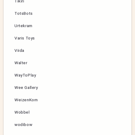
Tikiri
TotsBots
Urtekram
Varis Toys
Viida
Walter
WayToPlay
Wee Gallery
WeizenKorn
Wobbel
wodibow