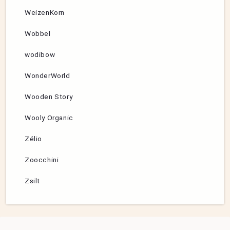
WeizenKorn
Wobbel
wodibow
WonderWorld
Wooden Story
Wooly Organic
Zélio
Zoocchini
Zsilt