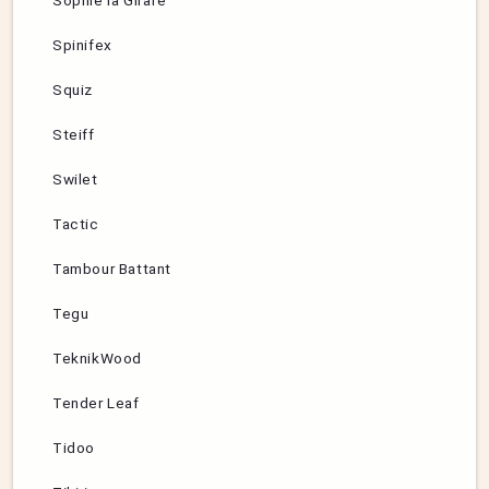
Sophie la Girafe
Spinifex
Squiz
Steiff
Swilet
Tactic
Tambour Battant
Tegu
TeknikWood
Tender Leaf
Tidoo