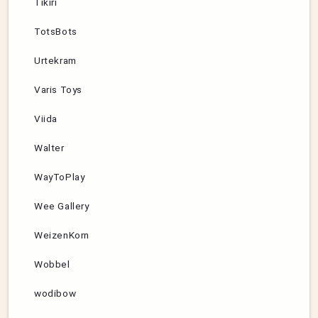
Tikiri
TotsBots
Urtekram
Varis Toys
Viida
Walter
WayToPlay
Wee Gallery
WeizenKorn
Wobbel
wodibow