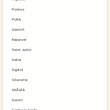
Probios
PURA
Qwetch
Rapunzel
Sassi Junior
Sebra
Sigikid
Silverette
SKÅGFÄ
Sonett