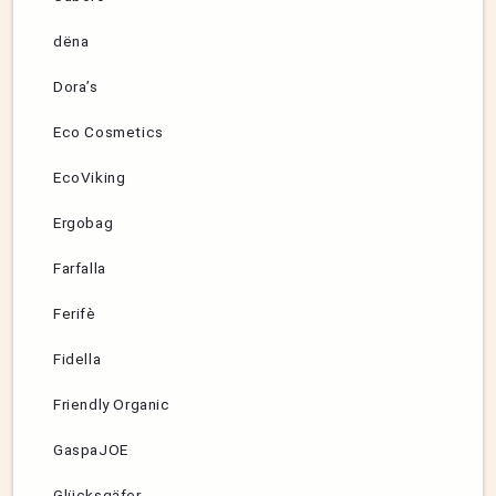
dëna
Dora’s
Eco Cosmetics
EcoViking
Ergobag
Farfalla
Ferifè
Fidella
Friendly Organic
GaspaJOE
Glücksgäfer