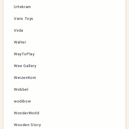
Urtekram
Varis Toys
Viida
Walter
WayToPlay
Wee Gallery
WeizenKorn
Wobbel
wodibow
WonderWorld
Wooden Story