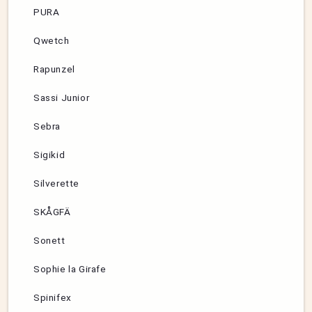
PURA
Qwetch
Rapunzel
Sassi Junior
Sebra
Sigikid
Silverette
SKÅGFÄ
Sonett
Sophie la Girafe
Spinifex