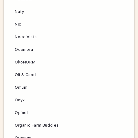
Naty
Nic
Nocciolata
Ocamora
ÖkoNORM
Oli & Carol
Omum
Onyx
Opinel
Organic Farm Buddies
Organyc