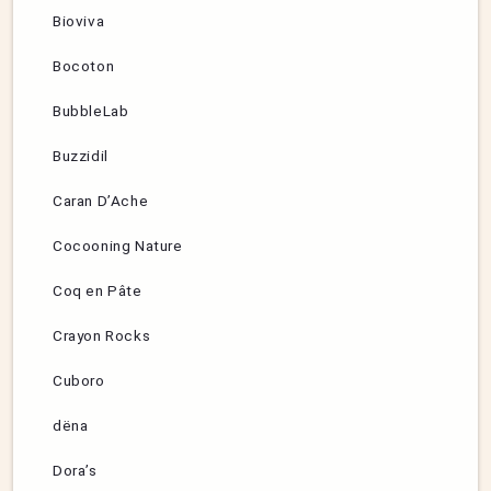
Bioviva
Bocoton
BubbleLab
Buzzidil
Caran D’Ache
Cocooning Nature
Coq en Pâte
Crayon Rocks
Cuboro
dëna
Dora’s