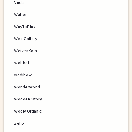
Viida
Walter
WayToPlay
Wee Gallery
WeizenKorn
Wobbel
wodibow
WonderWorld
Wooden Story
Wooly Organic
Zélio