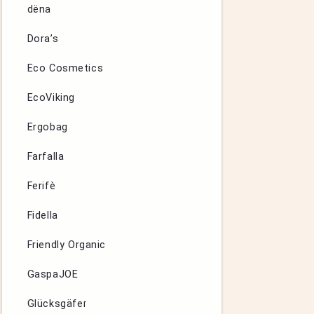
dëna
Dora’s
Eco Cosmetics
EcoViking
Ergobag
Farfalla
Ferifè
Fidella
Friendly Organic
GaspaJOE
Glücksgäfer