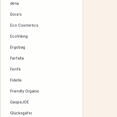
dëna
Dora’s
Eco Cosmetics
EcoViking
Ergobag
Farfalla
Ferifè
Fidella
Friendly Organic
GaspaJOE
Glücksgäfer