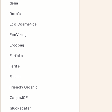
dëna
Dora’s
Eco Cosmetics
EcoViking
Ergobag
Farfalla
Ferifè
Fidella
Friendly Organic
GaspaJOE
Glücksgäfer