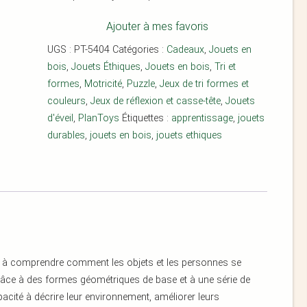
Ajouter à mes favoris
UGS :
PT-5404
Catégories :
Cadeaux
,
Jouets en
bois
,
Jouets Éthiques
,
Jouets en bois
,
Tri et
formes
,
Motricité
,
Puzzle
,
Jeux de tri formes et
couleurs
,
Jeux de réflexion et casse-tête
,
Jouets
d'éveil
,
PlanToys
Étiquettes :
apprentissage
,
jouets
durables
,
jouets en bois
,
jouets ethiques
nts à comprendre comment les objets et les personnes se
Grâce à des formes géométriques de base et à une série de
pacité à décrire leur environnement, améliorer leurs