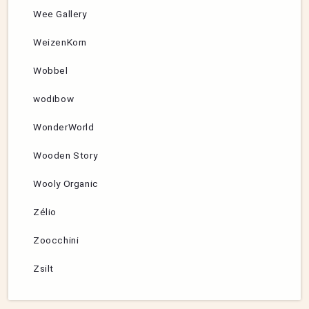
Wee Gallery
WeizenKorn
Wobbel
wodibow
WonderWorld
Wooden Story
Wooly Organic
Zélio
Zoocchini
Zsilt