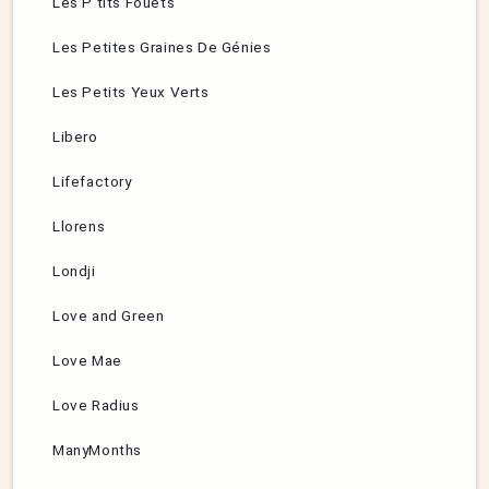
Les P’tits Fouets
Les Petites Graines De Génies
Les Petits Yeux Verts
Libero
Lifefactory
Llorens
Londji
Love and Green
Love Mae
Love Radius
ManyMonths