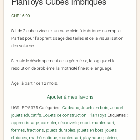
PlanToys Cubes Imbriqués
CHF
16.90
Set de 2 cubes vides et un cube plein à imbriquer ou empiler.
Parfait pour l’apprentissage des tailles et de la visualisation
des volumes.
Stimule le développement de la géométrie, la logique et la
résolution de problème, la motricité fine et le language.
Âge : à partir de 12 mois.
Ajouter à mes favoris
UGS :
PT-5375
Catégories :
Cadeaux
,
Jouets en bois
,
Jeux et
jouets éducatifs
,
Jouets de construction
,
PlanToys
Étiquettes :
apprentissage
,
compter
,
découverte
,
esprit montessori
,
formes
,
fractions
,
jouets durables
,
jouets en bois
,
jouets
ethiques
,
mathématique
,
montessori
,
play house
,
steiner
,