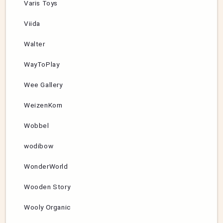
Varis Toys
Viida
Walter
WayToPlay
Wee Gallery
WeizenKorn
Wobbel
wodibow
WonderWorld
Wooden Story
Wooly Organic