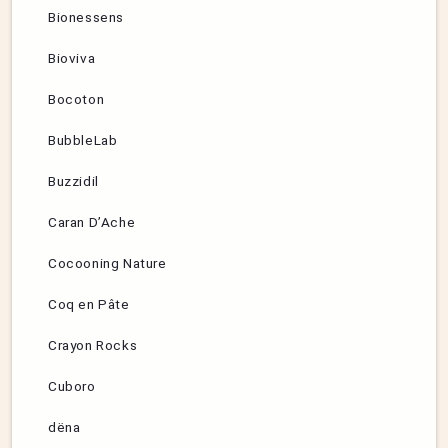
Bionessens
Bioviva
Bocoton
BubbleLab
Buzzidil
Caran D’Ache
Cocooning Nature
Coq en Pâte
Crayon Rocks
Cuboro
dëna