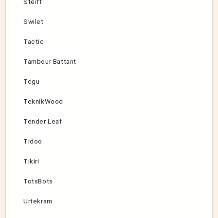
Steiff
Swilet
Tactic
Tambour Battant
Tegu
TeknikWood
Tender Leaf
Tidoo
Tikiri
TotsBots
Urtekram