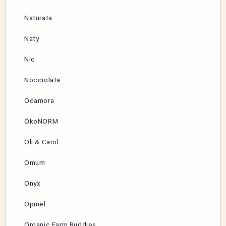
Naturata
Naty
Nic
Nocciolata
Ocamora
ÖkoNORM
Oli & Carol
Omum
Onyx
Opinel
Organic Farm Buddies