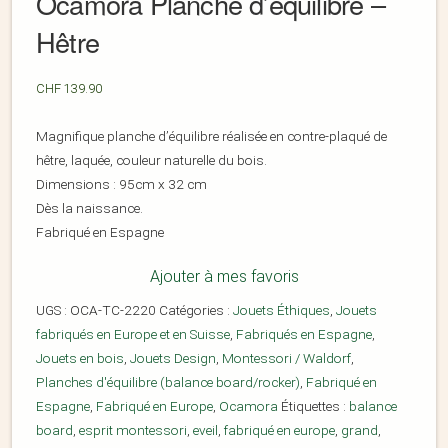
Ocamora Planche d’équilibre –
Hêtre
CHF
139.90
Magnifique planche d’équilibre réalisée en contre-plaqué de
hêtre, laquée, couleur naturelle du bois.
Dimensions : 95cm x 32 cm
Dès la naissance.
Fabriqué en Espagne
Ajouter à mes favoris
UGS :
OCA-TC-2220
Catégories :
Jouets Éthiques
,
Jouets
fabriqués en Europe et en Suisse
,
Fabriqués en Espagne
,
Jouets en bois
,
Jouets Design
,
Montessori / Waldorf
,
Planches d'équilibre (balance board/rocker)
,
Fabriqué en
Espagne
,
Fabriqué en Europe
,
Ocamora
Étiquettes :
balance
board
,
esprit montessori
,
eveil
,
fabriqué en europe
,
grand
,