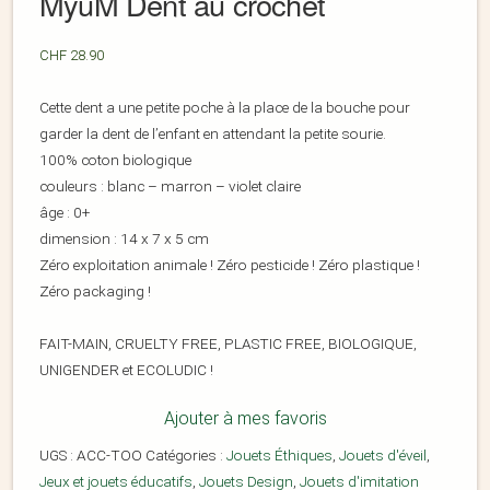
MyuM Dent au crochet
CHF
28.90
Cette dent a une petite poche à la place de la bouche pour
garder la dent de l’enfant en attendant la petite sourie.
100% coton biologique
couleurs : blanc – marron – violet claire
âge : 0+
dimension : 14 x 7 x 5 cm
Zéro exploitation animale ! Zéro pesticide ! Zéro plastique !
Zéro packaging !
FAIT-MAIN, CRUELTY FREE, PLASTIC FREE, BIOLOGIQUE,
UNIGENDER et ECOLUDIC !
Ajouter à mes favoris
UGS :
ACC-TOO
Catégories :
Jouets Éthiques
,
Jouets d'éveil
,
Jeux et jouets éducatifs
,
Jouets Design
,
Jouets d'imitation