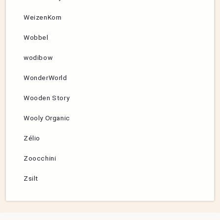
WeizenKorn
Wobbel
wodibow
WonderWorld
Wooden Story
Wooly Organic
Zélio
Zoocchini
Zsilt