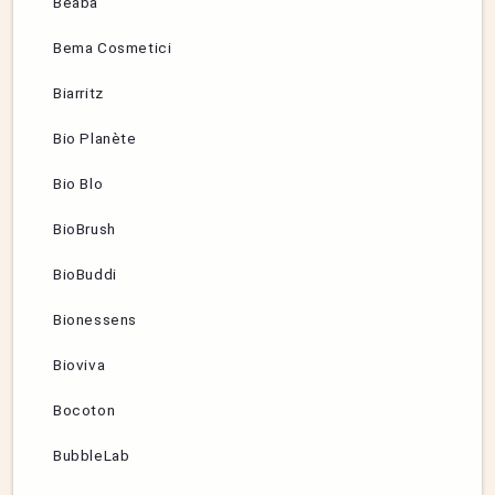
Béaba
Bema Cosmetici
Biarritz
Bio Planète
Bio Blo
BioBrush
BioBuddi
Bionessens
Bioviva
Bocoton
BubbleLab