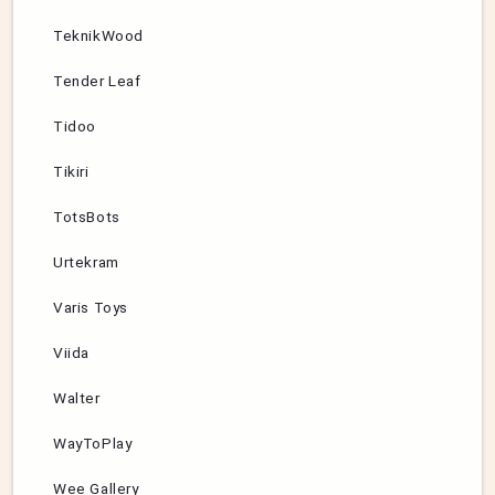
TeknikWood
Tender Leaf
Tidoo
Tikiri
TotsBots
Urtekram
Varis Toys
Viida
Walter
WayToPlay
Wee Gallery