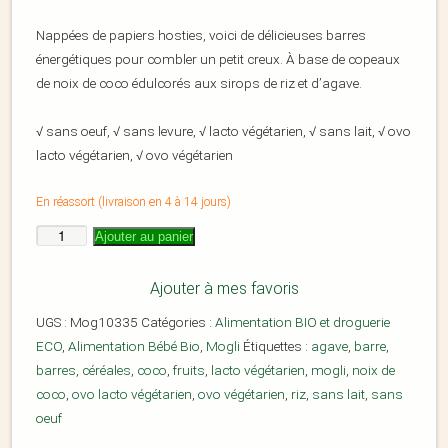
Nappées de papiers hosties, voici de délicieuses barres
énergétiques pour combler un petit creux. À base de copeaux
de noix de coco édulcorés aux sirops de riz et d’agave.
√ sans oeuf, √ sans levure, √ lacto végétarien, √ sans lait, √ ovo
lacto végétarien, √ ovo végétarien
En réassort (livraison en 4 à 14 jours)
Ajouter au panier
Ajouter à mes favoris
UGS :
Mog10335
Catégories :
Alimentation BIO et droguerie
ECO
,
Alimentation Bébé Bio
,
Mogli
Étiquettes :
agave
,
barre
,
barres
,
céréales
,
coco
,
fruits
,
lacto végétarien
,
mogli
,
noix de
coco
,
ovo lacto végétarien
,
ovo végétarien
,
riz
,
sans lait
,
sans
oeuf