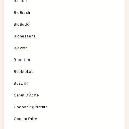
Bio Blo
BioBrush
BioBuddi
Bionessens
Bioviva
Bocoton
BubbleLab
Buzzidil
Caran D’Ache
Cocooning Nature
Coq en Pâte