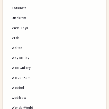
TotsBots
Urtekram
Varis Toys
Viida
Walter
WayToPlay
Wee Gallery
WeizenKorn
Wobbel
wodibow
WonderWorld