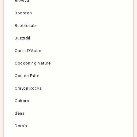
Bioviva
Bocoton
BubbleLab
Buzzidil
Caran D’Ache
Cocooning Nature
Coq en Pâte
Crayon Rocks
Cuboro
dëna
Dora’s