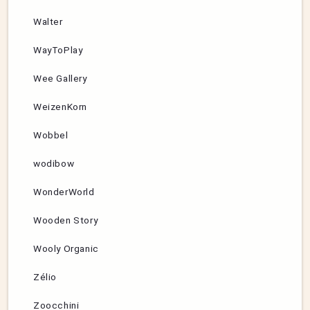
Walter
WayToPlay
Wee Gallery
WeizenKorn
Wobbel
wodibow
WonderWorld
Wooden Story
Wooly Organic
Zélio
Zoocchini