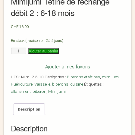
Mimijumi Tétine de rechange
débit 2 : 6-18 mois
CHF
16.90
En stock (livraison en 2 à 5 jours)
Ajouter au panier
Ajouter à mes favoris
UGS :
Mimi-2-6-18
Catégories :
Biberons et tétines
,
mimijumi
,
Puériculture
,
Vaisselle, biberons, cuisine
Étiquettes :
allaitement
,
biberon
,
Mimijumi
Description
Description