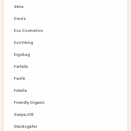
dëna
Dora’s
Eco Cosmetics
EcoViking
Ergobag
Farfalla
Ferifè
Fidella
Friendly Organic
GaspaJOE
Glücksgäfer