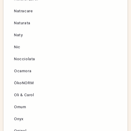
Natracare
Naturata
Naty
Nic
Nocciolata
Ocamora
ÖkoNORM
Oli & Carol
Omum
Onyx
Opinel