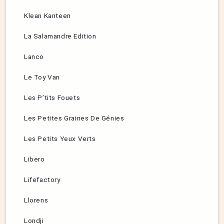
Klean Kanteen
La Salamandre Edition
Lanco
Le Toy Van
Les P’tits Fouets
Les Petites Graines De Génies
Les Petits Yeux Verts
Libero
Lifefactory
Llorens
Londji