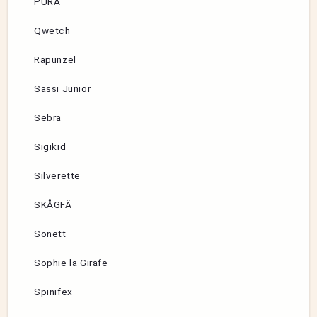
PURA
Qwetch
Rapunzel
Sassi Junior
Sebra
Sigikid
Silverette
SKÅGFÄ
Sonett
Sophie la Girafe
Spinifex