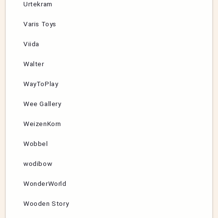
Urtekram
Varis Toys
Viida
Walter
WayToPlay
Wee Gallery
WeizenKorn
Wobbel
wodibow
WonderWorld
Wooden Story