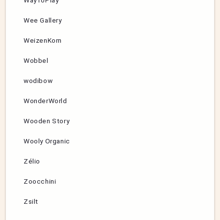
WayToPlay
Wee Gallery
WeizenKorn
Wobbel
wodibow
WonderWorld
Wooden Story
Wooly Organic
Zélio
Zoocchini
Zsilt