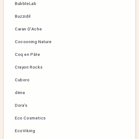
BubbleLab
Buzzidil
Caran D’Ache
Cocooning Nature
Coq en Pâte
Crayon Rocks
Cuboro
dëna
Dora’s
Eco Cosmetics
EcoViking