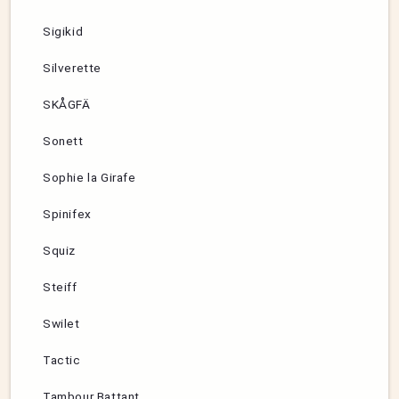
Sigikid
Silverette
SKÅGFÄ
Sonett
Sophie la Girafe
Spinifex
Squiz
Steiff
Swilet
Tactic
Tambour Battant