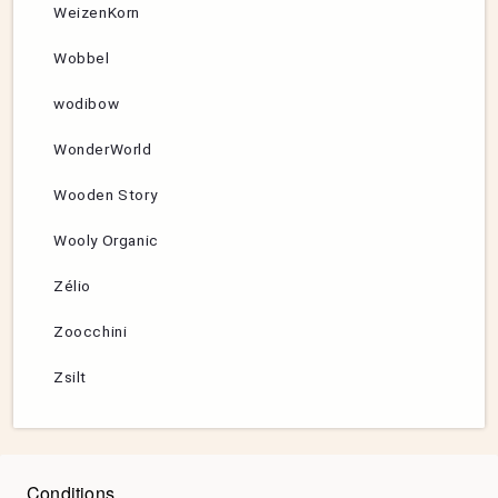
WeizenKorn
Wobbel
wodibow
WonderWorld
Wooden Story
Wooly Organic
Zélio
Zoocchini
Zsilt
Conditions