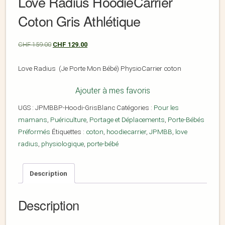
Love Radius HoodieCarrier
Coton Gris Athlétique
CHF
159.00
CHF
129.00
Love Radius (Je Porte Mon Bébé) PhysioCarrier coton
Ajouter à mes favoris
UGS :
JPMBBP-Hoodi-GrisBlanc
Catégories :
Pour les
mamans
,
Puériculture
,
Portage et Déplacements
,
Porte-Bébés
Préformés
Étiquettes :
coton
,
hoodiecarrier
,
JPMBB
,
love
radius
,
physiologique
,
porte-bébé
Description
Description