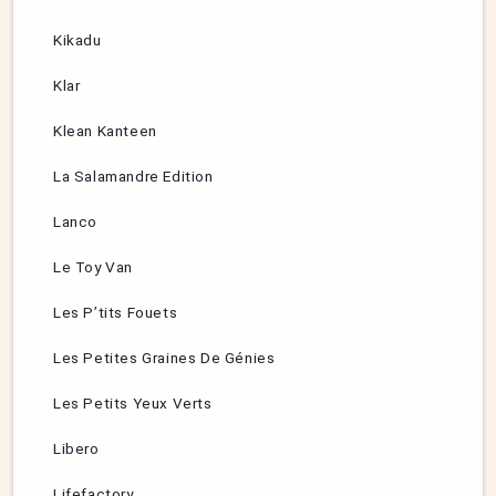
Kikadu
Klar
Klean Kanteen
La Salamandre Edition
Lanco
Le Toy Van
Les P’tits Fouets
Les Petites Graines De Génies
Les Petits Yeux Verts
Libero
Lifefactory