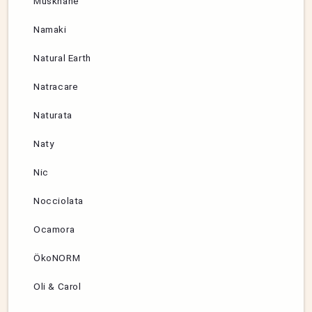
Muskhane
Namaki
Natural Earth
Natracare
Naturata
Naty
Nic
Nocciolata
Ocamora
ÖkoNORM
Oli & Carol