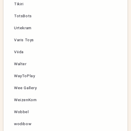
Tikiri
TotsBots
Urtekram
Varis Toys
Viida
Walter
WayToPlay
Wee Gallery
WeizenKorn
Wobbel
wodibow