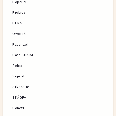
Popolini
Probios
PURA
Qwetch
Rapunzel
Sassi Junior
Sebra
Sigikid
Silverette
SKÅGFÄ
Sonett