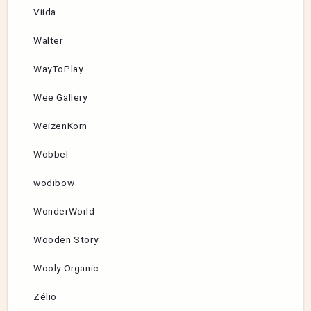
Viida
Walter
WayToPlay
Wee Gallery
WeizenKorn
Wobbel
wodibow
WonderWorld
Wooden Story
Wooly Organic
Zélio