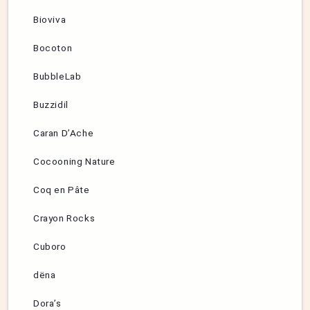
Bioviva
Bocoton
BubbleLab
Buzzidil
Caran D’Ache
Cocooning Nature
Coq en Pâte
Crayon Rocks
Cuboro
dëna
Dora’s