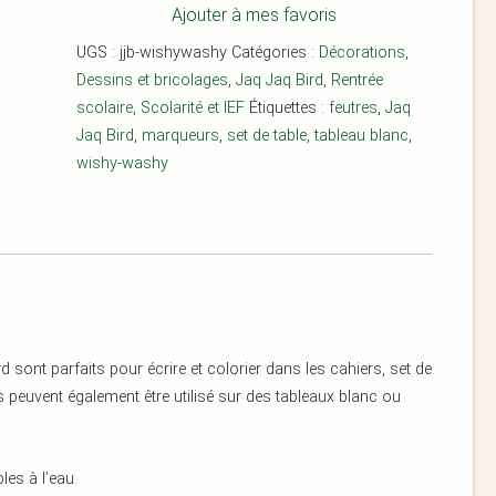
Ajouter à mes favoris
UGS :
jjb-wishywashy
Catégories :
Décorations
,
Dessins et bricolages
,
Jaq Jaq Bird
,
Rentrée
scolaire
,
Scolarité et IEF
Étiquettes :
feutres
,
Jaq
Jaq Bird
,
marqueurs
,
set de table
,
tableau blanc
,
wishy-washy
ont parfaits pour écrire et colorier dans les cahiers, set de
 peuvent également être utilisé sur des tableaux blanc ou
es à l’eau.