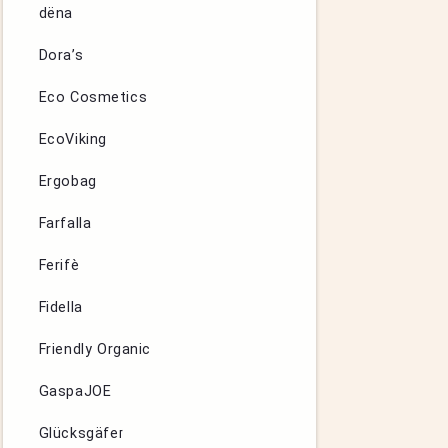
dëna
Dora’s
Eco Cosmetics
EcoViking
Ergobag
Farfalla
Ferifè
Fidella
Friendly Organic
GaspaJOE
Glücksgäfer