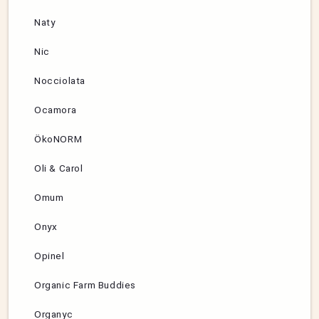
Naty
Nic
Nocciolata
Ocamora
ÖkoNORM
Oli & Carol
Omum
Onyx
Opinel
Organic Farm Buddies
Organyc