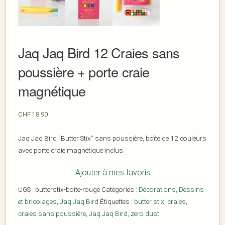
Jaq Jaq Bird 12 Craies sans
poussière + porte craie
magnétique
CHF
18.90
Jaq Jaq Bird “Butter Stix” sans poussière, boîte de 12 couleurs
avec porte craie magnétique inclus.
Ajouter à mes favoris
UGS :
butterstix-boite-rouge
Catégories :
Décorations
,
Dessins
et bricolages
,
Jaq Jaq Bird
Étiquettes :
butter stix
,
craies
,
craies sans poussière
,
Jaq Jaq Bird
,
zero dust