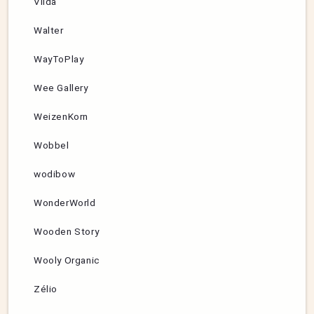
Viida
Walter
WayToPlay
Wee Gallery
WeizenKorn
Wobbel
wodibow
WonderWorld
Wooden Story
Wooly Organic
Zélio