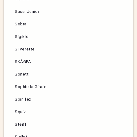
Sassi Junior
Sebra
Sigikid
Silverette
SKÅGFÄ
Sonett
Sophie la Girafe
Spinifex
Squiz
Steiff
Swilet