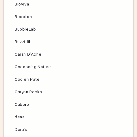
Bioviva
Bocoton
BubbleLab
Buzzidil
Caran D’Ache
Cocooning Nature
Coq en Pâte
Crayon Rocks
Cuboro
dëna
Dora’s