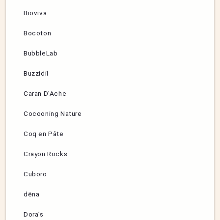
Bioviva
Bocoton
BubbleLab
Buzzidil
Caran D’Ache
Cocooning Nature
Coq en Pâte
Crayon Rocks
Cuboro
dëna
Dora’s