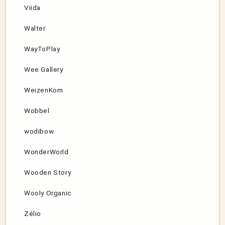
Viida
Walter
WayToPlay
Wee Gallery
WeizenKorn
Wobbel
wodibow
WonderWorld
Wooden Story
Wooly Organic
Zélio