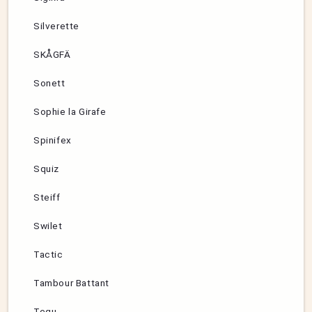
Silverette
SKÅGFÄ
Sonett
Sophie la Girafe
Spinifex
Squiz
Steiff
Swilet
Tactic
Tambour Battant
Tegu