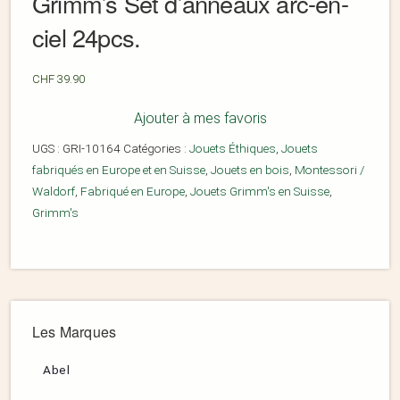
Grimm’s Set d’anneaux arc-en-
ciel 24pcs.
CHF
39.90
Ajouter à mes favoris
UGS :
GRI-10164
Catégories :
Jouets Éthiques
,
Jouets
fabriqués en Europe et en Suisse
,
Jouets en bois
,
Montessori /
Waldorf
,
Fabriqué en Europe
,
Jouets Grimm's en Suisse
,
Grimm's
Les Marques
Abel