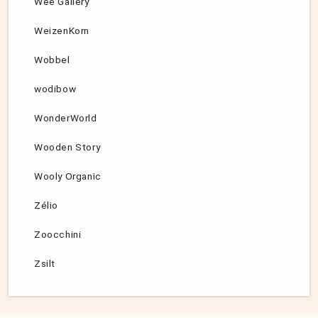
Wee Gallery
WeizenKorn
Wobbel
wodibow
WonderWorld
Wooden Story
Wooly Organic
Zélio
Zoocchini
Zsilt