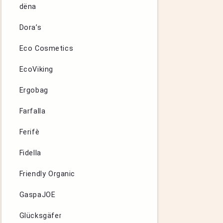
dëna
Dora’s
Eco Cosmetics
EcoViking
Ergobag
Farfalla
Ferifè
Fidella
Friendly Organic
GaspaJOE
Glücksgäfer