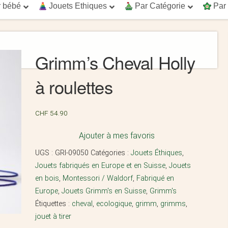
 bébé
Jouets Ethiques
Par Catégorie
Par
Grimm’s Cheval Holly
à roulettes
CHF
54.90
Ajouter à mes favoris
UGS :
GRI-09050
Catégories :
Jouets Éthiques
,
Jouets fabriqués en Europe et en Suisse
,
Jouets
en bois
,
Montessori / Waldorf
,
Fabriqué en
Europe
,
Jouets Grimm's en Suisse
,
Grimm's
Étiquettes :
cheval
,
ecologique
,
grimm
,
grimms
,
jouet à tirer