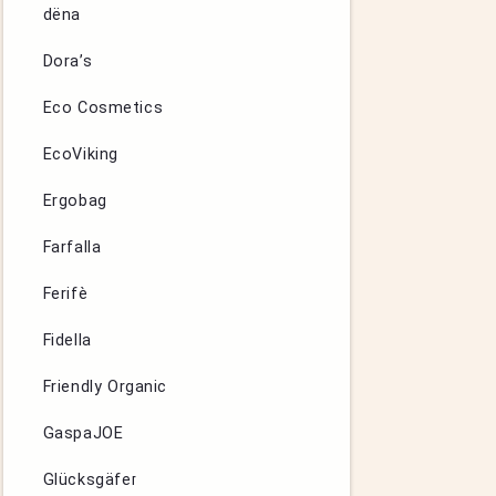
dëna
Dora’s
Eco Cosmetics
EcoViking
Ergobag
Farfalla
Ferifè
Fidella
Friendly Organic
GaspaJOE
Glücksgäfer