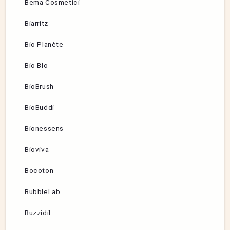
Bema Cosmetici
Biarritz
Bio Planète
Bio Blo
BioBrush
BioBuddi
Bionessens
Bioviva
Bocoton
BubbleLab
Buzzidil