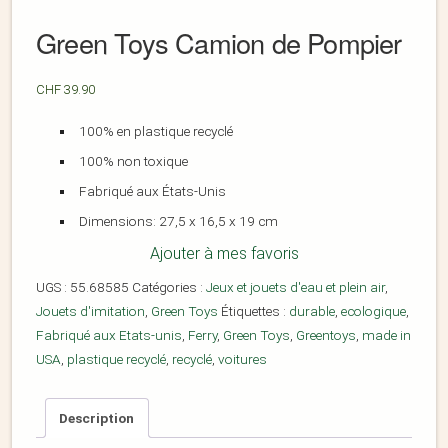
Green Toys Camion de Pompier
CHF
39.90
100% en plastique recyclé
100% non toxique
Fabriqué aux États-Unis
Dimensions:
27,5 x 16,5 x 19 cm
Ajouter à mes favoris
UGS :
55.68585
Catégories :
Jeux et jouets d'eau et plein air
,
Jouets d'imitation
,
Green Toys
Étiquettes :
durable
,
ecologique
,
Fabriqué aux Etats-unis
,
Ferry
,
Green Toys
,
Greentoys
,
made in
USA
,
plastique recyclé
,
recyclé
,
voitures
Description