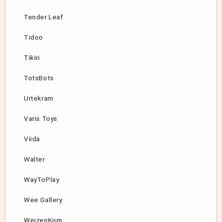
Tender Leaf
Tidoo
Tikiri
TotsBots
Urtekram
Varis Toys
Viida
Walter
WayToPlay
Wee Gallery
WeizenKorn