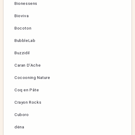
Bionessens
Bioviva
Bocoton
BubbleLab
Buzzidil
Caran D’Ache
Cocooning Nature
Coq en Pâte
Crayon Rocks
Cuboro
dëna