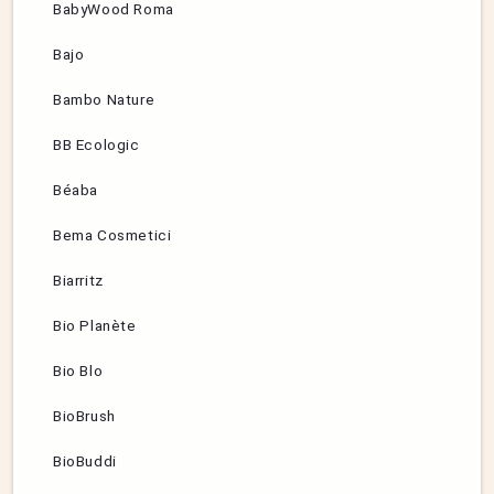
BabyWood Roma
Bajo
Bambo Nature
BB Ecologic
Béaba
Bema Cosmetici
Biarritz
Bio Planète
Bio Blo
BioBrush
BioBuddi