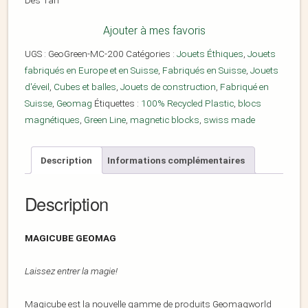
Dès 1an
Ajouter à mes favoris
UGS :
GeoGreen-MC-200
Catégories :
Jouets Éthiques
,
Jouets
fabriqués en Europe et en Suisse
,
Fabriqués en Suisse
,
Jouets
d'éveil
,
Cubes et balles
,
Jouets de construction
,
Fabriqué en
Suisse
,
Geomag
Étiquettes :
100% Recycled Plastic
,
blocs
magnétiques
,
Green Line
,
magnetic blocks
,
swiss made
Description
Informations complémentaires
Description
MAGICUBE GEOMAG
Laissez entrer la magie!
Magicube est la nouvelle gamme de produits Geomagworld