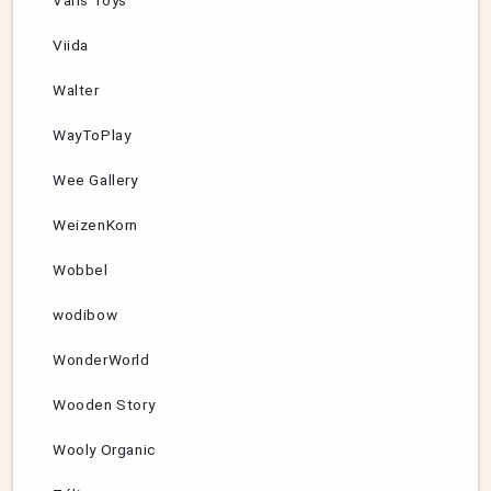
Varis Toys
Viida
Walter
WayToPlay
Wee Gallery
WeizenKorn
Wobbel
wodibow
WonderWorld
Wooden Story
Wooly Organic