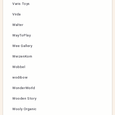
Varis Toys
Viida
Walter
WayToPlay
Wee Gallery
WeizenKorn
Wobbel
wodibow
WonderWorld
Wooden Story
Wooly Organic