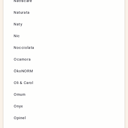
Natracare
Naturata
Naty
Nic
Nocciolata
Ocamora
ÖkoNORM
Oli & Carol
Omum
Onyx
Opinel