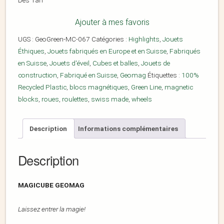
Dès 1an
Ajouter à mes favoris
UGS :
GeoGreen-MC-067
Catégories :
Highlights
,
Jouets
Éthiques
,
Jouets fabriqués en Europe et en Suisse
,
Fabriqués
en Suisse
,
Jouets d'éveil
,
Cubes et balles
,
Jouets de
construction
,
Fabriqué en Suisse
,
Geomag
Étiquettes :
100%
Recycled Plastic
,
blocs magnétiques
,
Green Line
,
magnetic
blocks
,
roues
,
roulettes
,
swiss made
,
wheels
Description
Informations complémentaires
Description
MAGICUBE GEOMAG
Laissez entrer la magie!