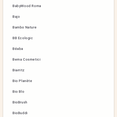
BabyWood Roma
Bajo
Bambo Nature
BB Ecologic
Béaba
Bema Cosmetici
Biarritz
Bio Planète
Bio Blo
BioBrush
BioBuddi