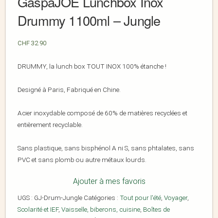
GaspaJOE Lunchbox Inox
Drummy 1100ml – Jungle
CHF
32.90
DRUMMY, la lunch box TOUT INOX 100% étanche !
Designé à Paris, Fabriqué en Chine.
Acier inoxydable composé de 60% de matières recyclées et
entièrement recyclable.
Sans plastique, sans bisphénol A ni S, sans phtalates, sans
PVC et sans plomb ou autre métaux lourds.
Ajouter à mes favoris
UGS :
GJ-Drum-Jungle
Catégories :
Tout pour l'été
,
Voyager
,
Scolarité et IEF
,
Vaisselle, biberons, cuisine
,
Boîtes de