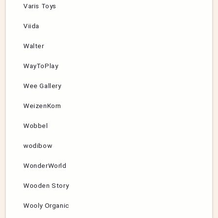
Varis Toys
Viida
Walter
WayToPlay
Wee Gallery
WeizenKorn
Wobbel
wodibow
WonderWorld
Wooden Story
Wooly Organic