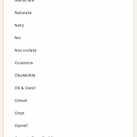
Natracare
Naturata
Naty
Nic
Nocciolata
Ocamora
ÖkoNORM
Oli & Carol
Omum
Onyx
Opinel