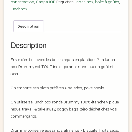
conservation
,
GaspaJOE
Étiquettes :
acier inox
,
boîte à goûter
,
lunchbox
Description
Description
Envie d’en finir avec les boites repas en plastique ? La lunch
box Drummy est TOUT inox, garantie sans aucun goût ni
odeur.
On emporte ses plats préférés > salades, poke bowls…
On utilise sa lunch box ronde Drummy 100% étanche > pique-
nique, travail & take away, doggy bags, zéro déchet chez vos
commerçants.
Drummy conserve aussi nos aliments > biscuits, fruits secs,