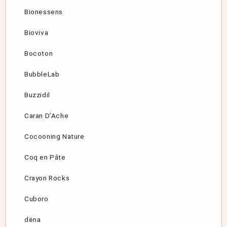
Bionessens
Bioviva
Bocoton
BubbleLab
Buzzidil
Caran D’Ache
Cocooning Nature
Coq en Pâte
Crayon Rocks
Cuboro
dëna