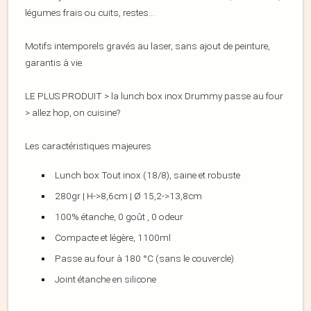
légumes frais ou cuits, restes…
Motifs intemporels gravés au laser, sans ajout de peinture,
garantis à vie.
LE PLUS PRODUIT > la lunch box inox Drummy passe au four
> allez hop, on cuisine?
Les caractéristiques majeures
Lunch box Tout inox (18/8), saine et robuste
280gr | H->8,6cm | Ø 15,2->13,8cm
100% étanche, 0 goût , 0 odeur
Compacte et légère, 1100ml
Passe au four à 180 °C (sans le couvercle)
Joint étanche en silicone