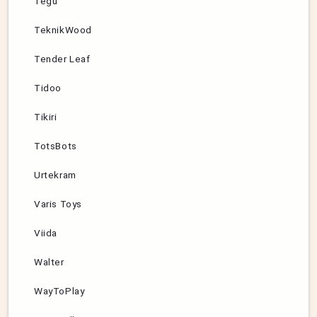
Tegu
TeknikWood
Tender Leaf
Tidoo
Tikiri
TotsBots
Urtekram
Varis Toys
Viida
Walter
WayToPlay