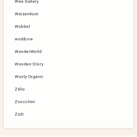
Wee Gallery
WeizenKorn
Wobbel
wodibow
WonderWorld
Wooden Story
Wooly Organic
Zélio
Zoocchini
Zsilt