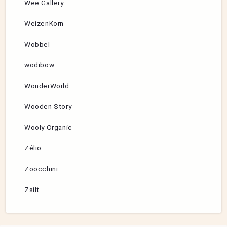
Wee Gallery
WeizenKorn
Wobbel
wodibow
WonderWorld
Wooden Story
Wooly Organic
Zélio
Zoocchini
Zsilt