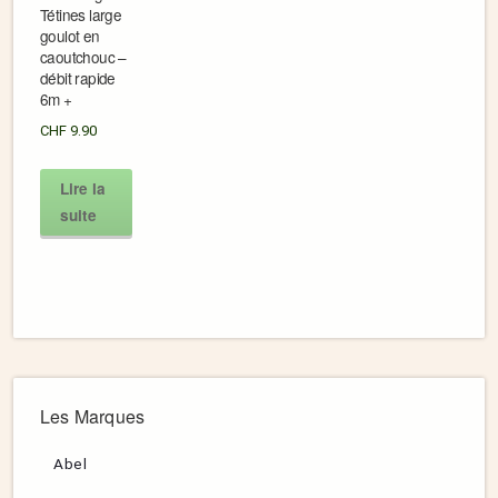
Tétines large
goulot en
caoutchouc –
débit rapide
6m +
CHF
9.90
Lire la
suite
Les Marques
Abel