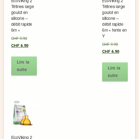
EcoViking 2
EcoViking 2
Tétines large
Tétines large
goulot en
goulot en
silicone –
silicone –
débit rapide
débit rapide
6m +
6m + fente en
Y
CHF
9.90
CHF
9.90
CHF
6.90
CHF
6.90
Lire la
Lire la
suite
suite
EcoViking 2