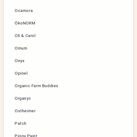
Ocamora
ÖkoNORM
Oli & Carol
Omum
Onyx
Opinel
Organic Farm Buddies
Organyc
Ostheimer
Patch
Piggy Paint