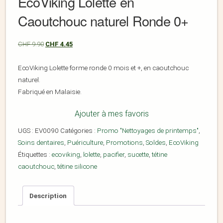
EcoViking Lolette en
Caoutchouc naturel Ronde 0+
CHF
9.90
CHF
4.45
EcoViking Lolette forme ronde 0 mois et +, en caoutchouc
naturel.
Fabriqué en Malaisie.
Ajouter à mes favoris
UGS :
EV0090
Catégories :
Promo "Nettoyages de printemps"
,
Soins dentaires
,
Puériculture
,
Promotions
,
Soldes
,
EcoViking
Étiquettes :
ecoviking
,
lolette
,
pacifier
,
sucette
,
tétine
caoutchouc
,
tétine silicone
Description