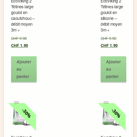
EcoViking 2
EcoViking 2
Tétines large
Tétines large
goulot en
goulot en
caoutchouc –
silicone –
débit moyen
débit moyen
3m +
3m +
CHF
9.90
CHF
9.90
CHF
1.90
CHF
1.90
Ajouter
Ajouter
au
au
panier
panier
30%
30%