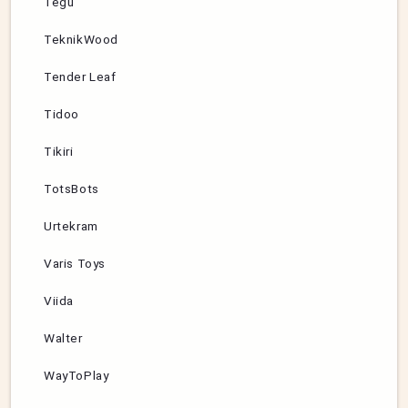
Tegu
TeknikWood
Tender Leaf
Tidoo
Tikiri
TotsBots
Urtekram
Varis Toys
Viida
Walter
WayToPlay