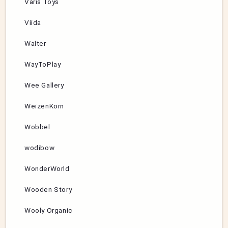
Varis Toys
Viida
Walter
WayToPlay
Wee Gallery
WeizenKorn
Wobbel
wodibow
WonderWorld
Wooden Story
Wooly Organic