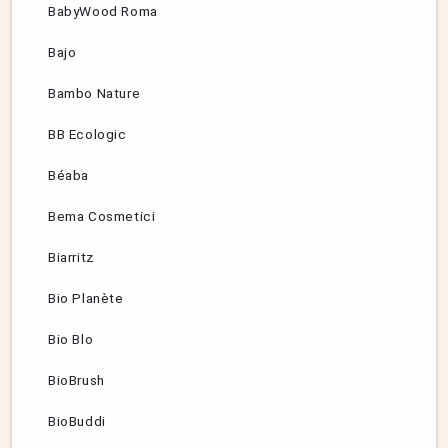
BabyWood Roma
Bajo
Bambo Nature
BB Ecologic
Béaba
Bema Cosmetici
Biarritz
Bio Planète
Bio Blo
BioBrush
BioBuddi