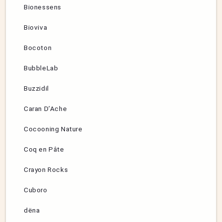
Bionessens
Bioviva
Bocoton
BubbleLab
Buzzidil
Caran D’Ache
Cocooning Nature
Coq en Pâte
Crayon Rocks
Cuboro
dëna