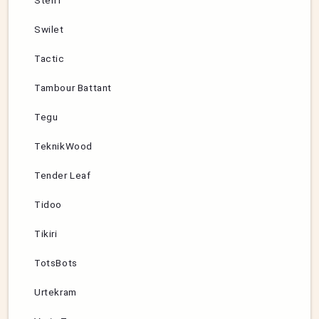
Steiff
Swilet
Tactic
Tambour Battant
Tegu
TeknikWood
Tender Leaf
Tidoo
Tikiri
TotsBots
Urtekram