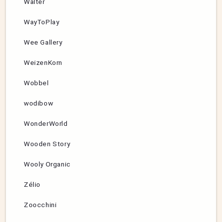
Walter
WayToPlay
Wee Gallery
WeizenKorn
Wobbel
wodibow
WonderWorld
Wooden Story
Wooly Organic
Zélio
Zoocchini