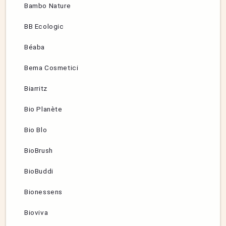
Bambo Nature
BB Ecologic
Béaba
Bema Cosmetici
Biarritz
Bio Planète
Bio Blo
BioBrush
BioBuddi
Bionessens
Bioviva