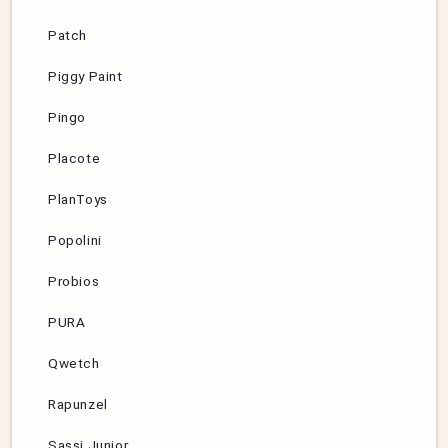
Patch
Piggy Paint
Pingo
Placote
PlanToys
Popolini
Probios
PURA
Qwetch
Rapunzel
Sassi Junior