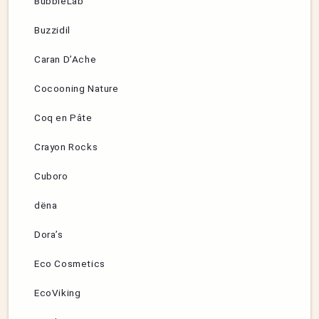
BubbleLab
Buzzidil
Caran D’Ache
Cocooning Nature
Coq en Pâte
Crayon Rocks
Cuboro
dëna
Dora’s
Eco Cosmetics
EcoViking