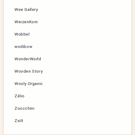
Wee Gallery
WeizenKorn
Wobbel
wodibow
WonderWorld
Wooden Story
Wooly Organic
Zélio
Zoocchini
Zsilt