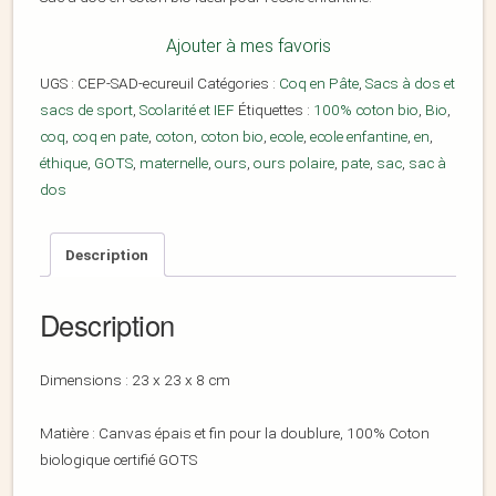
Ajouter à mes favoris
UGS :
CEP-SAD-ecureuil
Catégories :
Coq en Pâte
,
Sacs à dos et
sacs de sport
,
Scolarité et IEF
Étiquettes :
100% coton bio
,
Bio
,
coq
,
coq en pate
,
coton
,
coton bio
,
ecole
,
ecole enfantine
,
en
,
éthique
,
GOTS
,
maternelle
,
ours
,
ours polaire
,
pate
,
sac
,
sac à
dos
Description
Description
Dimensions : 23 x 23 x 8 cm
Matière : Canvas épais et fin pour la doublure, 100% Coton
biologique certifié GOTS