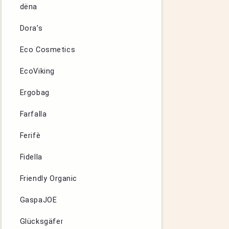
dëna
Dora’s
Eco Cosmetics
EcoViking
Ergobag
Farfalla
Ferifè
Fidella
Friendly Organic
GaspaJOE
Glücksgäfer