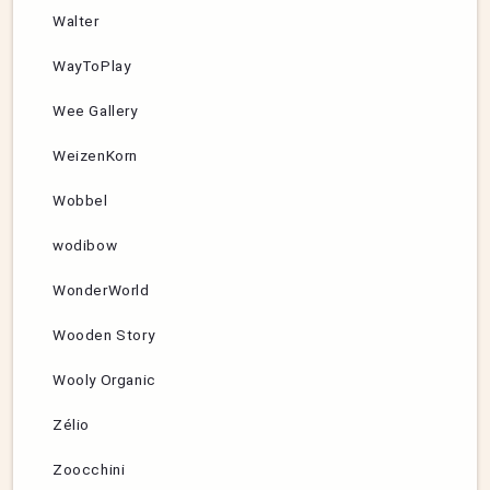
Walter
WayToPlay
Wee Gallery
WeizenKorn
Wobbel
wodibow
WonderWorld
Wooden Story
Wooly Organic
Zélio
Zoocchini