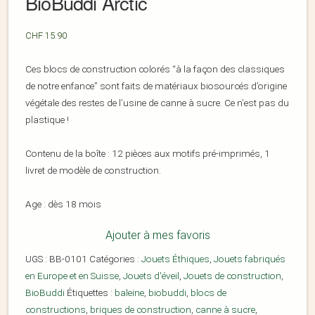
BioBuddi Arctic
CHF
15.90
Ces blocs de construction colorés “à la façon des classiques
de notre enfance” sont faits de matériaux biosourcés d’origine
végétale des restes de l’usine de canne à sucre. Ce n’est pas du
plastique !
Contenu de la boîte : 12 pièces aux motifs pré-imprimés, 1
livret de modèle de construction.
Age : dès 18 mois
Ajouter à mes favoris
UGS :
BB-0101
Catégories :
Jouets Éthiques
,
Jouets fabriqués
en Europe et en Suisse
,
Jouets d'éveil
,
Jouets de construction
,
BioBuddi
Étiquettes :
baleine
,
biobuddi
,
blocs de
constructions
,
briques de construction
,
canne à sucre
,