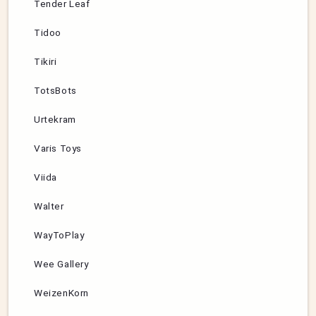
Tender Leaf
Tidoo
Tikiri
TotsBots
Urtekram
Varis Toys
Viida
Walter
WayToPlay
Wee Gallery
WeizenKorn