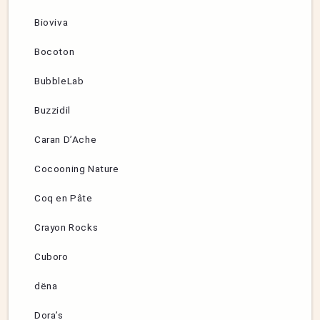
Bioviva
Bocoton
BubbleLab
Buzzidil
Caran D’Ache
Cocooning Nature
Coq en Pâte
Crayon Rocks
Cuboro
dëna
Dora’s