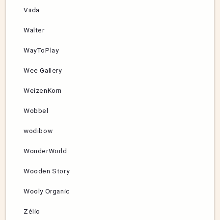
Viida
Walter
WayToPlay
Wee Gallery
WeizenKorn
Wobbel
wodibow
WonderWorld
Wooden Story
Wooly Organic
Zélio