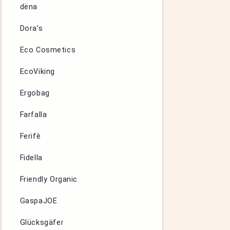
dëna
Dora’s
Eco Cosmetics
EcoViking
Ergobag
Farfalla
Ferifè
Fidella
Friendly Organic
GaspaJOE
Glücksgäfer