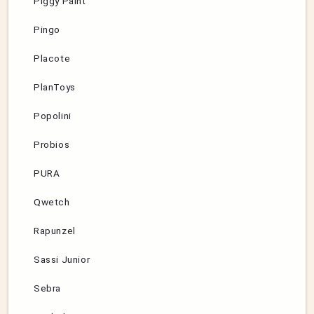
Piggy Paint
Pingo
Placote
PlanToys
Popolini
Probios
PURA
Qwetch
Rapunzel
Sassi Junior
Sebra