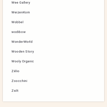
Wee Gallery
WeizenKorn
Wobbel
wodibow
WonderWorld
Wooden Story
Wooly Organic
Zélio
Zoocchini
Zsilt